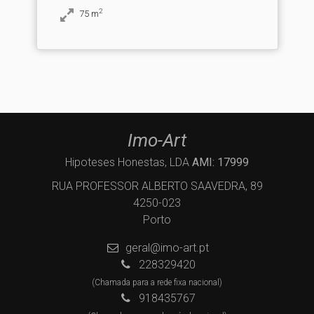
2
75
m
Imo-Art
Hipoteses Honestas, LDA
AMI: 17999
RUA PROFESSOR ALBERTO SAAVEDRA, 89
4250-023
Porto
geral@imo-art.pt
228329420
(Chamada para a rede fixa nacional)
918435767