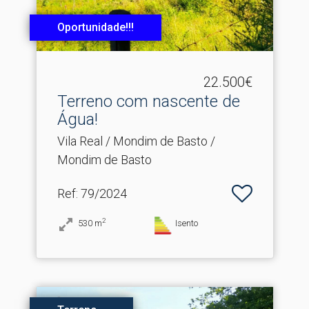
Oportunidade!!!
22.500€
Terreno com nascente de
Água!
Vila Real / Mondim de Basto /
Mondim de Basto
Ref
: 79/2024
2
530
m
Isento