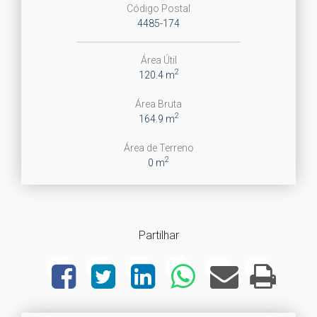
Código Postal
4485-174
Área Útil
2
120.4 m
Área Bruta
2
164.9 m
Área de Terreno
2
0 m
Partilhar