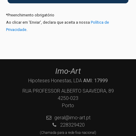
*
Preenchimento obrigatório
Ao clicar em 'Enviar', declara que aceita a nossa
Política de
Privacidade
.
Imo-Art
Hipoteses Honestas, LDA
AMI: 17999
RUA PROFESSOR ALBERTO SAAVEDRA, 89
4250-023
Porto
geral@imo-art.pt
228329420
(Chamada para a rede fixa nacional)