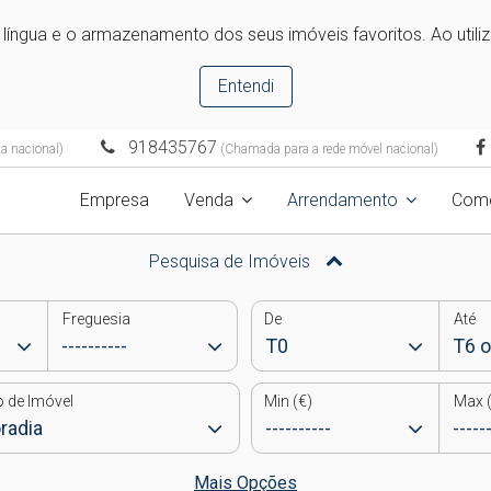
e língua e o armazenamento dos seus imóveis favoritos. Ao utili
Entendi
918435767
a nacional)
(Chamada para a rede móvel nacional)
Empresa
Venda
Arrendamento
Come
Pesquisa de Imóveis
Freguesia
De
Até
o de Imóvel
Min (€)
Max (
Mais Opções