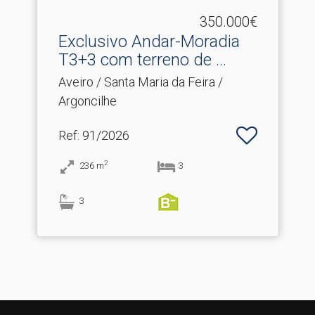
350.000€
Exclusivo Andar-Moradia
T3+3 com terreno de .​..
Aveiro / Santa Maria da Feira /
Argoncilhe
Ref
: 91/2026
2
236
m
3
3